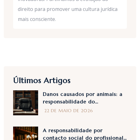
direito para promover uma cultura jurídica
mais consciente.
Últimos Artigos
Danos causados por animais: a
responsabilidade do
proprietário segundo a Ordem
22 DE MAIO DE 2026
n. 28839/2025
A responsabilidade por
contacto social do profissional: