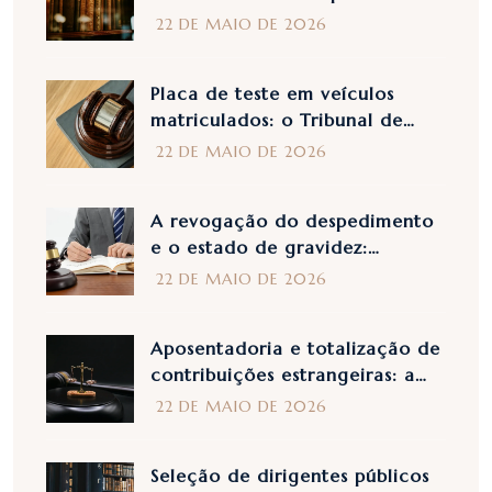
comentário ao Despacho n.º
22 DE MAIO DE 2026
28758 de 2025
Placa de teste em veículos
matriculados: o Tribunal de
Cassação exclui a
22 DE MAIO DE 2026
retroatividade com a sentença
n. 28715 de 2025
A revogação do despedimento
e o estado de gravidez:
esclarecimentos do Supremo
22 DE MAIO DE 2026
Tribunal de Cassação no
acórdão n.º 26954 de 2025
Aposentadoria e totalização de
contribuições estrangeiras: a
Corte de Cassação esclarece
22 DE MAIO DE 2026
com a sentença n. 27195/2025
Seleção de dirigentes públicos