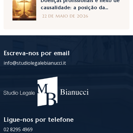
Doenças profissionais e nexo de
causalidade: a posição da
Corte de Cassação com a
22 DE MAIO DE 2026
portaria n. 27410 de 2025
Escreva-nos por email
info@studiolegalebianucci.it
Ligue-nos por telefone
02 8295 4969