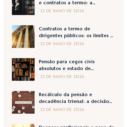
e contratos a termo: a
legitimidade das exclusões no
22 DE MAIO DE 2026
Acórdão n. 27192/2025
Contratos a termo de
dirigentes públicos: os limites às
renovações na Sentença n.
22 DE MAIO DE 2026
27189/2025
Pensão para cegos civis
absolutos e estado de
necessidade: a análise do
22 DE MAIO DE 2026
Tribunal de Cassação na
Portaria n. 27161/2025
Recálculo da pensão e
decadência trienal: a decisão
da Corte de Cassação no
22 DE MAIO DE 2026
despacho 27116/2025