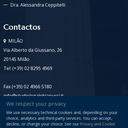
Dra. Alessandra Ceppitelli
Contactos
MILÃO
Via Alberto da Giussano, 26
20145 Milão
Tel:
(+39) 02 8295 4969
Fax (+39) 02 4966 5180
info@studiolegalebianucci.it
We respect your privacy
We use necessary technical cookies and, depending on your
NIF: 08125620966
choice, analytics and third-party services. You can accept,
Privacy Policy
decline, or change your choice. See our
Privacy and Cookie