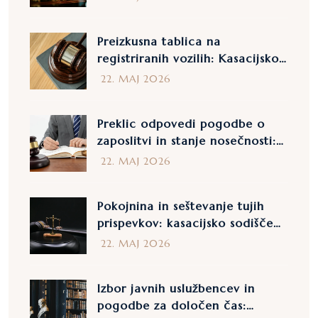
28758 iz leta 2025
Preizkusna tablica na
registriranih vozilih: Kasacijsko
sodišče izključuje retroaktivnost
22. MAJ 2026
s sodbo št. 28715 iz leta 2025
Preklic odpovedi pogodbe o
zaposlitvi in stanje nosečnosti:
pojasnila kasacijskega sodišča v
22. MAJ 2026
sodbi št. 26954 iz leta 2025
Pokojnina in seštevanje tujih
prispevkov: kasacijsko sodišče
podaja pojasnila s sodbo št.
22. MAJ 2026
27195/2025
Izbor javnih uslužbencev in
pogodbe za določen čas: