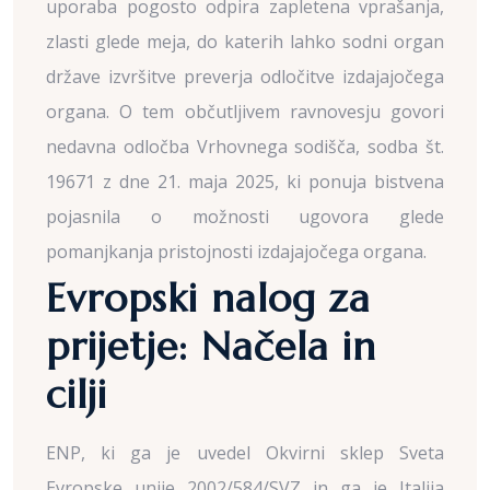
uporaba pogosto odpira zapletena vprašanja,
zlasti glede meja, do katerih lahko sodni organ
države izvršitve preverja odločitve izdajajočega
organa. O tem občutljivem ravnovesju govori
nedavna odločba Vrhovnega sodišča, sodba št.
19671 z dne 21. maja 2025, ki ponuja bistvena
pojasnila o možnosti ugovora glede
pomanjkanja pristojnosti izdajajočega organa.
Evropski nalog za
prijetje: Načela in
cilji
ENP, ki ga je uvedel Okvirni sklep Sveta
Evropske unije 2002/584/SVZ in ga je Italija