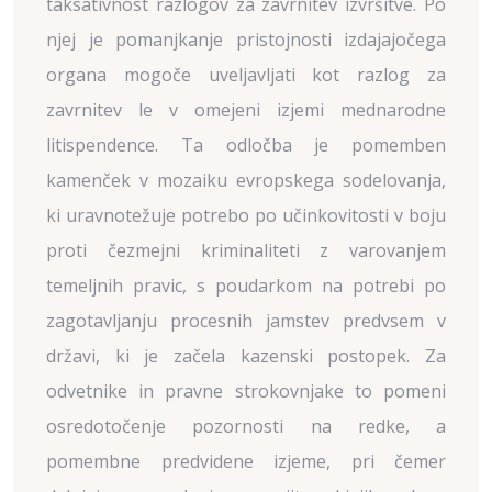
taksativnost razlogov za zavrnitev izvršitve. Po
njej je pomanjkanje pristojnosti izdajajočega
organa mogoče uveljavljati kot razlog za
zavrnitev le v omejeni izjemi mednarodne
litispendence. Ta odločba je pomemben
kamenček v mozaiku evropskega sodelovanja,
ki uravnotežuje potrebo po učinkovitosti v boju
proti čezmejni kriminaliteti z varovanjem
temeljnih pravic, s poudarkom na potrebi po
zagotavljanju procesnih jamstev predvsem v
državi, ki je začela kazenski postopek. Za
odvetnike in pravne strokovnjake to pomeni
osredotočenje pozornosti na redke, a
pomembne predvidene izjeme, pri čemer