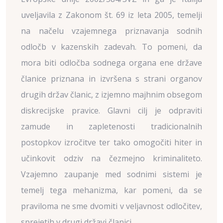
uveljavila z Zakonom št. 69 iz leta 2005, temelji
na načelu vzajemnega priznavanja sodnih
odločb v kazenskih zadevah. To pomeni, da
mora biti odločba sodnega organa ene države
članice priznana in izvršena s strani organov
drugih držav članic, z izjemno majhnim obsegom
diskrecijske pravice. Glavni cilj je odpraviti
zamude in zapletenosti tradicionalnih
postopkov izročitve ter tako omogočiti hiter in
učinkovit odziv na čezmejno kriminaliteto.
Vzajemno zaupanje med sodnimi sistemi je
temelj tega mehanizma, kar pomeni, da se
praviloma ne sme dvomiti v veljavnost odločitev,
sprejetih v drugi državi članici.