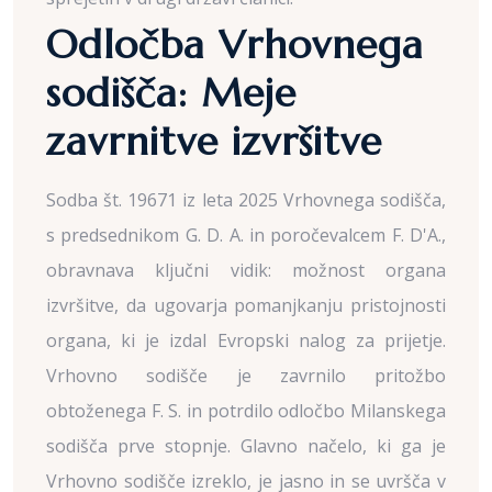
Odločba Vrhovnega
sodišča: Meje
zavrnitve izvršitve
Sodba št. 19671 iz leta 2025 Vrhovnega sodišča,
s predsednikom G. D. A. in poročevalcem F. D'A.,
obravnava ključni vidik: možnost organa
izvršitve, da ugovarja pomanjkanju pristojnosti
organa, ki je izdal Evropski nalog za prijetje.
Vrhovno sodišče je zavrnilo pritožbo
obtoženega F. S. in potrdilo odločbo Milanskega
sodišča prve stopnje. Glavno načelo, ki ga je
Vrhovno sodišče izreklo, je jasno in se uvršča v