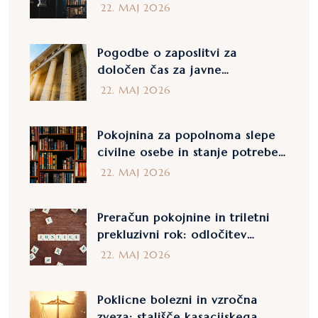
zakonitost izključitev v sodbi št.
22. MAJ 2026
27192/2025
Pogodbe o zaposlitvi za
določen čas za javne
uslužbence na vodstvenih
22. MAJ 2026
položajih: omejitve
podaljševanja v sodbi št.
Pokojnina za popolnoma slepe
27189/2025
civilne osebe in stanje potrebe:
stališče kasacijskega sodišča v
22. MAJ 2026
odločbi št. 27161/2025
Preračun pokojnine in triletni
prekluzivni rok: odločitev
kasacijskega sodišča v odločbi
22. MAJ 2026
št. 27116/2025
Poklicne bolezni in vzročna
zveza: stališče kasacijskega