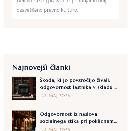
Delimo razvoj prava, da spodbujamo bolj
ozaveščeno pravno kulturo.
Najnovejši članki
Škoda, ki jo povzročijo živali:
odgovornost lastnika v skladu z
odločbo št. 28839/2025
22. MAJ 2026
Odgovornost iz naslova
socialnega stika pri poklicnem
delu: komentar na odločbo št.
22. MAJ 2026