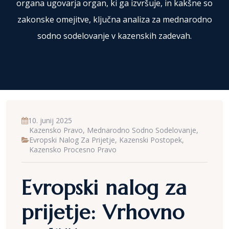
organa ugovarja organ, ki ga izvršuje, in kakšne so
zakonske omejitve, ključna analiza za mednarodno
sodno sodelovanje v kazenskih zadevah.
10. junij 2025
Kazensko Pravo, Mednarodno Sodno Sodelovanje,
Evropski Nalog Za Prijetje, Kazenski Postopek,
Kazensko Procesno Pravo
Evropski nalog za
prijetje: Vrhovno