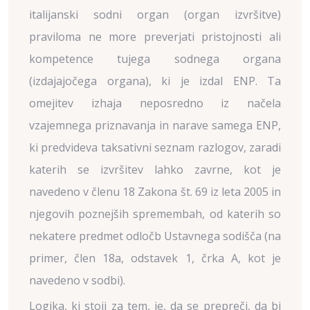
italijanski sodni organ (organ izvršitve)
praviloma ne more preverjati pristojnosti ali
kompetence tujega sodnega organa
(izdajajočega organa), ki je izdal ENP. Ta
omejitev izhaja neposredno iz načela
vzajemnega priznavanja in narave samega ENP,
ki predvideva taksativni seznam razlogov, zaradi
katerih se izvršitev lahko zavrne, kot je
navedeno v členu 18 Zakona št. 69 iz leta 2005 in
njegovih poznejših spremembah, od katerih so
nekatere predmet odločb Ustavnega sodišča (na
primer, člen 18a, odstavek 1, črka A, kot je
navedeno v sodbi).
Logika, ki stoji za tem, je, da se prepreči, da bi