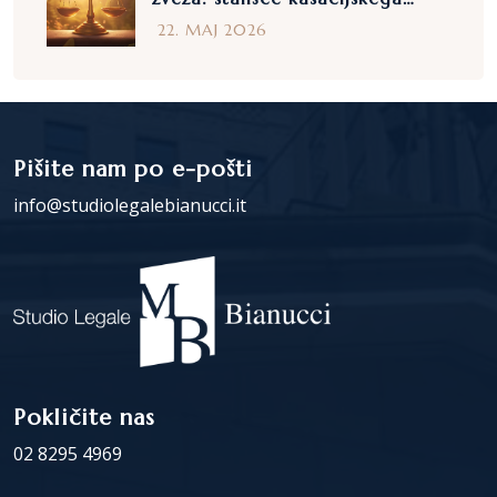
sodišča v odločbi št. 27410 iz
22. MAJ 2026
leta 2025
Pišite nam po e-pošti
info@studiolegalebianucci.it
Pokličite nas
02 8295 4969