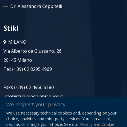
Dr. Alessandra Ceppitelli
Stiki
MILANO
Via Alberto da Giussano, 26
20145 Milano
Tel:
(+39) 02 8295 4969
Faks (+39) 02 4966 5180
info@studiolegalebianucci.it
We respect your privacy
We use necessary technical cookies and, depending on your
ID za DDV: 08125620966
choice, analytics and third-party services. You can accept,
Privacy Policy
decline, or change your choice. See our
Privacy and Cookie