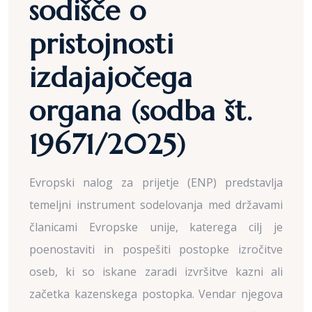
sodišče o
pristojnosti
izdajajočega
organa (sodba št.
19671/2025)
Evropski nalog za prijetje (ENP) predstavlja
temeljni instrument sodelovanja med državami
članicami Evropske unije, katerega cilj je
poenostaviti in pospešiti postopke izročitve
oseb, ki so iskane zaradi izvršitve kazni ali
začetka kazenskega postopka. Vendar njegova