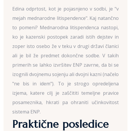
Edina odprtost, kot je pojasnjeno v sodbi, je "v
mejah mednarodne litispendence". Kaj natančno
to pomeni? Mednarodna litispendenca nastopi,
ko je kazenski postopek zaradi istih dejstev in
zoper isto osebo že v teku v drugi državi članici
ali je bil že predmet dokončne sodbe. V takih
primerih se lahko izvršitev ENP zavrne, da bi se
izognili dvojnemu sojenju ali dvojni kazni (načelo
"ne bis in idem"). To je strogo opredeljena
izjema, katere cilj je zaščititi temeljne pravice
posameznika, hkrati pa ohraniti učinkovitost
sistema ENP.
Praktične posledice