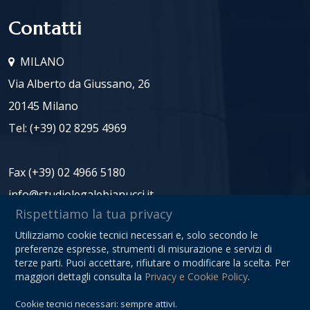
Contatti
MILANO
Via Alberto da Giussano, 26
20145 Milano
Tel:
(+39) 02 8295 4969
Fax (+39) 02 4966 5180
info@studiolegalebianucci.it
Rispettiamo la tua privacy
Utilizziamo cookie tecnici necessari e, solo secondo le
P.IVA: 08125620966
preferenze espresse, strumenti di misurazione e servizi di
Privacy Policy
terze parti. Puoi accettare, rifiutare o modificare la scelta. Per
maggiori dettagli consulta la
Privacy e Cookie Policy
.
Sitemap
Cookie tecnici necessari: sempre attivi.
Gestisci Cookie