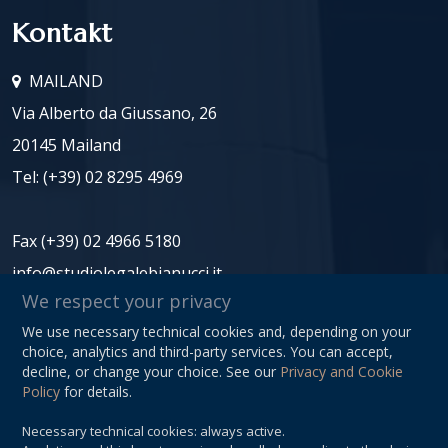
Kontakt
MAILAND
Via Alberto da Giussano, 26
20145 Mailand
Tel:
(+39) 02 8295 4969
Fax (+39) 02 4966 5180
info@studiolegalebianucci.it
We respect your privacy
We use necessary technical cookies and, depending on your
P.IVA: 08125620966
choice, analytics and third-party services. You can accept,
Privacy Policy
decline, or change your choice. See our
Privacy and Cookie
Policy
for details.
Sitemap
Necessary technical cookies: always active.
Cookie Preferences