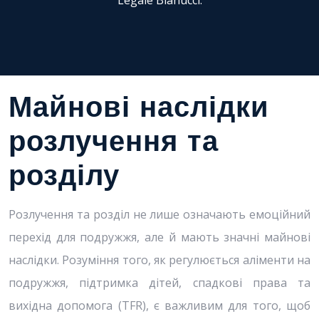
Legale Bianucci.
Майнові наслідки
розлучення та
розділу
Розлучення та розділ не лише означають емоційний
перехід для подружжя, але й мають значні майнові
наслідки. Розуміння того, як регулюється аліменти на
подружжя, підтримка дітей, спадкові права та
вихідна допомога (TFR), є важливим для того, щоб