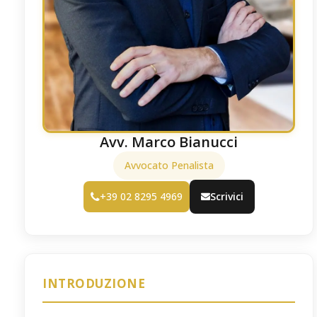
Avv. Marco Bianucci
Avvocato Penalista
+39 02 8295 4969
Scrivici
INTRODUZIONE