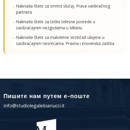
Naknada štete za smrtni slučaj: Prava vanbračnog
partnera
Naknada štete za teške telesne povrede u
saobraćajnim nezgodama u Milanu
Naknada štete za maloletne sirotičad ubijene u
saobraćajnim nesrećama: Pravna i imovinska zaštita
Пишите нам путем е-поште
info@studiolegalebianucci.it