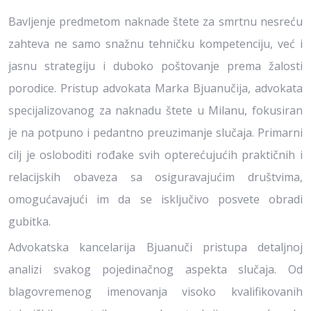
Bavljenje predmetom naknade štete za smrtnu nesreću
zahteva ne samo snažnu tehničku kompetenciju, već i
jasnu strategiju i duboko poštovanje prema žalosti
porodice. Pristup advokata Marka Bjuanučija, advokata
specijalizovanog za naknadu štete u Milanu, fokusiran
je na potpuno i pedantno preuzimanje slučaja. Primarni
cilj je osloboditi rođake svih opterećujućih praktičnih i
relacijskih obaveza sa osiguravajućim društvima,
omogućavajući im da se isključivo posvete obradi
gubitka.
Advokatska kancelarija Bjuanuči pristupa detaljnoj
analizi svakog pojedinačnog aspekta slučaja. Od
blagovremenog imenovanja visoko kvalifikovanih