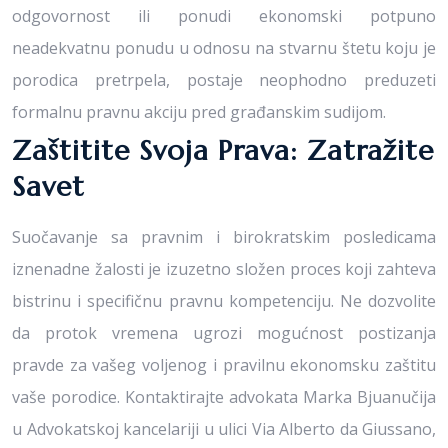
odgovornost ili ponudi ekonomski potpuno
neadekvatnu ponudu u odnosu na stvarnu štetu koju je
porodica pretrpela, postaje neophodno preduzeti
formalnu pravnu akciju pred građanskim sudijom.
Zaštitite Svoja Prava: Zatražite
Savet
Suočavanje sa pravnim i birokratskim posledicama
iznenadne žalosti je izuzetno složen proces koji zahteva
bistrinu i specifičnu pravnu kompetenciju. Ne dozvolite
da protok vremena ugrozi mogućnost postizanja
pravde za vašeg voljenog i pravilnu ekonomsku zaštitu
vaše porodice. Kontaktirajte advokata Marka Bjuanučija
u Advokatskoj kancelariji u ulici Via Alberto da Giussano,