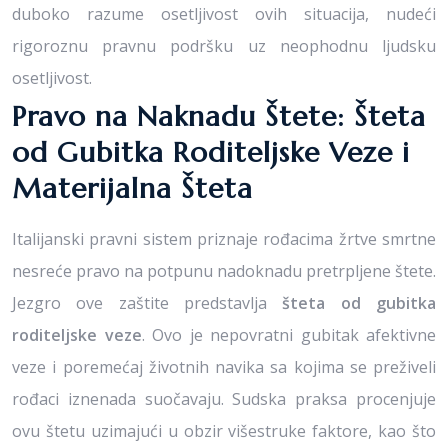
duboko razume osetljivost ovih situacija, nudeći
rigoroznu pravnu podršku uz neophodnu ljudsku
osetljivost.
Pravo na Naknadu Štete: Šteta
od Gubitka Roditeljske Veze i
Materijalna Šteta
Italijanski pravni sistem priznaje rođacima žrtve smrtne
nesreće pravo na potpunu nadoknadu pretrpljene štete.
Jezgro ove zaštite predstavlja
šteta od gubitka
roditeljske veze
. Ovo je nepovratni gubitak afektivne
veze i poremećaj životnih navika sa kojima se preživeli
rođaci iznenada suočavaju. Sudska praksa procenjuje
ovu štetu uzimajući u obzir višestruke faktore, kao što