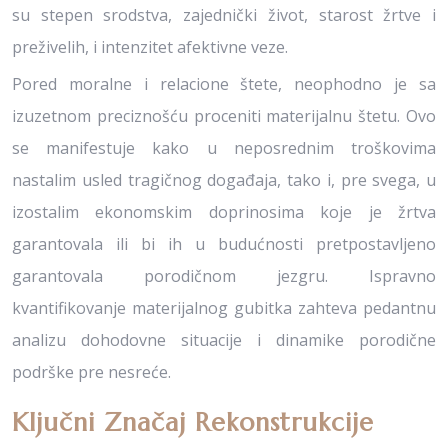
su stepen srodstva, zajednički život, starost žrtve i
preživelih, i intenzitet afektivne veze.
Pored moralne i relacione štete, neophodno je sa
izuzetnom preciznošću proceniti materijalnu štetu. Ovo
se manifestuje kako u neposrednim troškovima
nastalim usled tragičnog događaja, tako i, pre svega, u
izostalim ekonomskim doprinosima koje je žrtva
garantovala ili bi ih u budućnosti pretpostavljeno
garantovala porodičnom jezgru. Ispravno
kvantifikovanje materijalnog gubitka zahteva pedantnu
analizu dohodovne situacije i dinamike porodične
podrške pre nesreće.
Ključni Značaj Rekonstrukcije