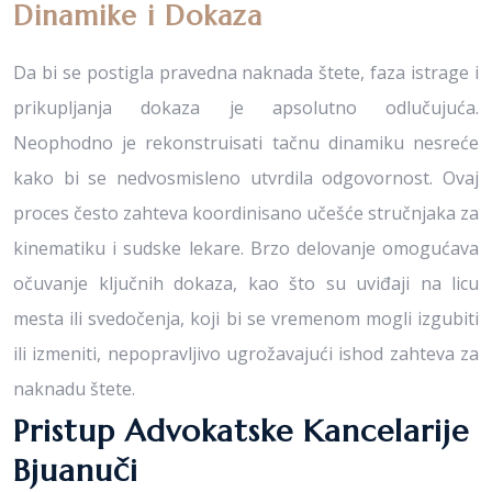
Dinamike i Dokaza
Da bi se postigla pravedna naknada štete, faza istrage i
prikupljanja dokaza je apsolutno odlučujuća.
Neophodno je rekonstruisati tačnu dinamiku nesreće
kako bi se nedvosmisleno utvrdila odgovornost. Ovaj
proces često zahteva koordinisano učešće stručnjaka za
kinematiku i sudske lekare. Brzo delovanje omogućava
očuvanje ključnih dokaza, kao što su uviđaji na licu
mesta ili svedočenja, koji bi se vremenom mogli izgubiti
ili izmeniti, nepopravljivo ugrožavajući ishod zahteva za
naknadu štete.
Pristup Advokatske Kancelarije
Bjuanuči