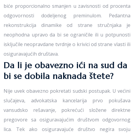
biće proporcionalno smanjen u zavisnosti od procenta
odgovornosti dodeljenog preminulom. Pedantna
rekonstrukcija dinamike od strane stručnjaka je
neophodna upravo da bi se ograničile ili u potpunosti
isključile neopravdane tvrdnje o krivici od strane vlasti ili
osiguravajućih društava.
Da li je obavezno ići na sud da
bi se dobila naknada štete?
Nije uvek obavezno pokretati sudski postupak. U većini
slučajeva, advokatska kancelarija prvo pokušava
vansudsko rešavanje, pokrećući složene direktne
pregovore sa osiguravajućim društvom odgovornog
lica. Tek ako osiguravajuće društvo negira svoju