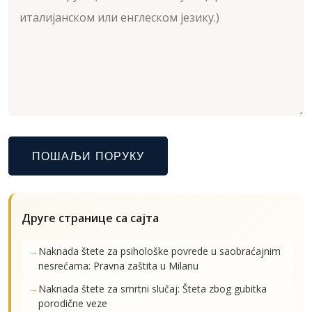
ПОШАЉИ ПОРУКУ
Друге странице са сајта
Naknada štete za psihološke povrede u saobraćajnim
nesrećama: Pravna zaštita u Milanu
Naknada štete za smrtni slučaj: Šteta zbog gubitka
porodične veze