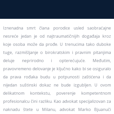
Iznenadna smrt člana porodice usled saobraćajne
nesreće jedan je od najtraumatičnijih događaja kroz
koje osoba može da prođe. U trenucima tako duboke
tuge, razmišljanje o birokratskim i pravnim pitanjima
deluje neprirodno i opterećujuće. Međutim,
pravovremeno delovanje je ključno kako bi se osiguralo
da prava rođaka budu u potpunosti zaštićena i da
nijedan suštinski dokaz ne bude izgubljen. U ovom
delikatnom kontekstu, poverenje kompetentnom
profesionalcu čini razliku. Kao advokat specijalizovan za
naknadu štete u Milanu, advokat Marko Bjuanuči