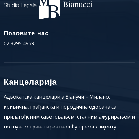
Позовите нас
02 8295 4969
Канцеларија
Адвокатска канцеларија Бјанучи – Милано:
кривична, грађанска и породична одбрана са
прилагођеним саветовањем, сталним ажурирањем и
потпуном транспарентношћу према клијенту.