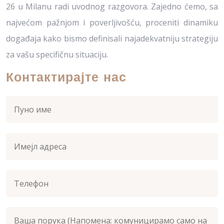
26 u Milanu radi uvodnog razgovora. Zajedno ćemo, sa
najvećom pažnjom i poverljivošću, proceniti dinamiku
događaja kako bismo definisali najadekvatniju strategiju
za vašu specifičnu situaciju.
Контактирајте нас