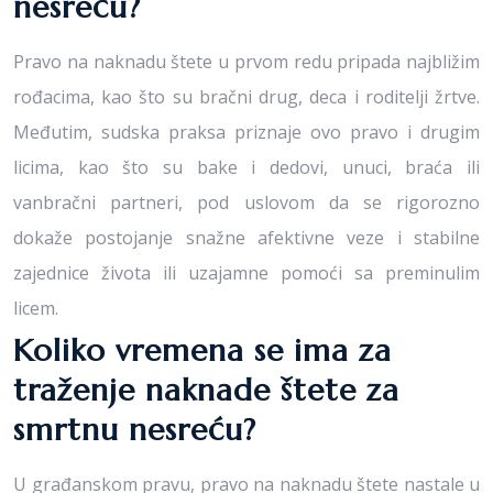
nesreću?
Pravo na naknadu štete u prvom redu pripada najbližim
rođacima, kao što su bračni drug, deca i roditelji žrtve.
Međutim, sudska praksa priznaje ovo pravo i drugim
licima, kao što su bake i dedovi, unuci, braća ili
vanbračni partneri, pod uslovom da se rigorozno
dokaže postojanje snažne afektivne veze i stabilne
zajednice života ili uzajamne pomoći sa preminulim
licem.
Koliko vremena se ima za
traženje naknade štete za
smrtnu nesreću?
U građanskom pravu, pravo na naknadu štete nastale u