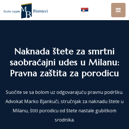
Naknada štete za smrtni
saobraćajni udes u Milanu:
Pravna zaštita za porodicu
Suočite se sa bolom uz odgovarajuću pravnu podršku.
Advokat Marko Bjankuči, stručnjak za naknadu štete u
Milanu, štiti porodicu od štete nastale gubitkom
srodnika.