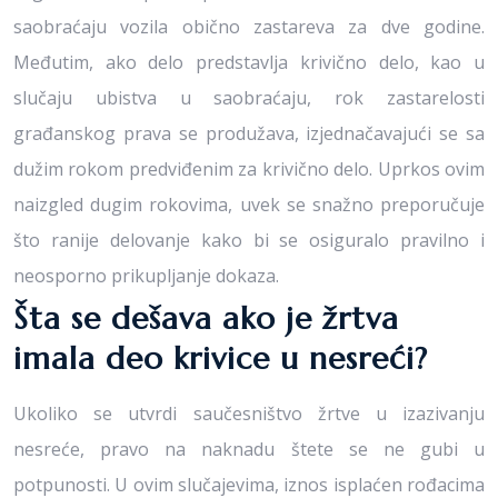
saobraćaju vozila obično zastareva za dve godine.
Međutim, ako delo predstavlja krivično delo, kao u
slučaju ubistva u saobraćaju, rok zastarelosti
građanskog prava se produžava, izjednačavajući se sa
dužim rokom predviđenim za krivično delo. Uprkos ovim
naizgled dugim rokovima, uvek se snažno preporučuje
što ranije delovanje kako bi se osiguralo pravilno i
neosporno prikupljanje dokaza.
Šta se dešava ako je žrtva
imala deo krivice u nesreći?
Ukoliko se utvrdi saučesništvo žrtve u izazivanju
nesreće, pravo na naknadu štete se ne gubi u
potpunosti. U ovim slučajevima, iznos isplaćen rođacima