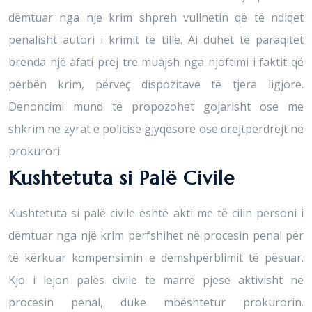
dëmtuar nga një krim shpreh vullnetin që të ndiqet
penalisht autori i krimit të tillë. Ai duhet të paraqitet
brenda një afati prej tre muajsh nga njoftimi i faktit që
përbën krim, përveç dispozitave të tjera ligjore.
Denoncimi mund të propozohet gojarisht ose me
shkrim në zyrat e policisë gjyqësore ose drejtpërdrejt në
prokurori.
Kushtetuta si Palë Civile
Kushtetuta si palë civile është akti me të cilin personi i
dëmtuar nga një krim përfshihet në procesin penal për
të kërkuar kompensimin e dëmshpërblimit të pësuar.
Kjo i lejon palës civile të marrë pjesë aktivisht në
procesin penal, duke mbështetur prokurorin.