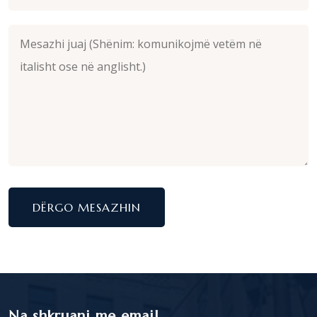
DËRGO MESAZHIN
Na shkruani me email