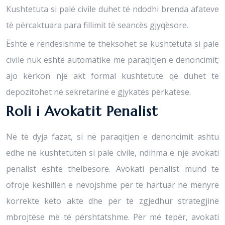
Kushtetuta si palë civile duhet të ndodhi brenda afateve
të përcaktuara para fillimit të seancës gjyqësore.
Është e rëndësishme të theksohet se kushtetuta si palë
civile nuk është automatike me paraqitjen e denoncimit;
ajo kërkon një akt formal kushtetute që duhet të
depozitohet në sekretarinë e gjykatës përkatëse.
Roli i Avokatit Penalist
Në të dyja fazat, si në paraqitjen e denoncimit ashtu
edhe në kushtetutën si palë civile, ndihma e një avokati
penalist është thelbësore. Avokati penalist mund të
ofrojë këshillën e nevojshme për të hartuar në mënyrë
korrekte këto akte dhe për të zgjedhur strategjinë
mbrojtëse më të përshtatshme. Për më tepër, avokati