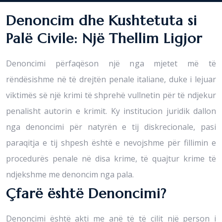
Denoncim dhe Kushtetuta si
Palë Civile: Një Thellim Ligjor
Denoncimi përfaqëson një nga mjetet më të
rëndësishme në të drejtën penale italiane, duke i lejuar
viktimës së një krimi të shprehë vullnetin për të ndjekur
penalisht autorin e krimit. Ky institucion juridik dallon
nga denoncimi për natyrën e tij diskrecionale, pasi
paraqitja e tij shpesh është e nevojshme për fillimin e
procedurës penale në disa krime, të quajtur krime të
ndjekshme me denoncim nga pala.
Çfarë është Denoncimi?
Denoncimi është akti me anë të të cilit një person i