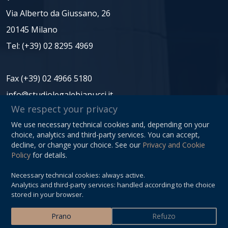
Via Alberto da Giussano, 26
20145 Milano
Tel:
(+39) 02 8295 4969
Fax (+39) 02 4966 5180
info@studiolegalebianucci.it
We respect your privacy
We use necessary technical cookies and, depending on your
NIPT: 08125620966
choice, analytics and third-party services. You can accept,
Privacy Policy
decline, or change your choice. See our
Privacy and Cookie
Policy
for details.
Sitemap
Necessary technical cookies: always active.
Cookie Preferences
Analytics and third-party services: handled according to the choice
stored in your browser.
Prano
Refuzo