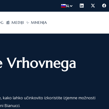
SL
OG
📰 MEDIJI
✨ MNENJA
be Vrhovnega
, kako lahko učinkovito izkoristite izjemne možnosti
ni Bianucci.