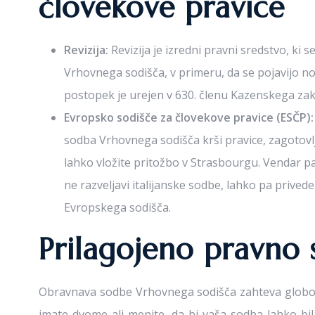
človekove pravice
Revizija:
Revizija je izredni pravni sredstvo, ki
Vrhovnega sodišča, v primeru, da se pojavijo no
postopek je urejen v 630. členu Kazenskega zak
Evropsko sodišče za človekove pravice (ESČP):
sodba Vrhovnega sodišča krši pravice, zagotovl
lahko vložite pritožbo v Strasbourgu. Vendar pa
ne razveljavi italijanske sodbe, lahko pa privede
Evropskega sodišča.
Prilagojeno pravno 
Obravnava sodbe Vrhovnega sodišča zahteva globoko
imate dvome ali menite, da bi vaša sodba lahko bil