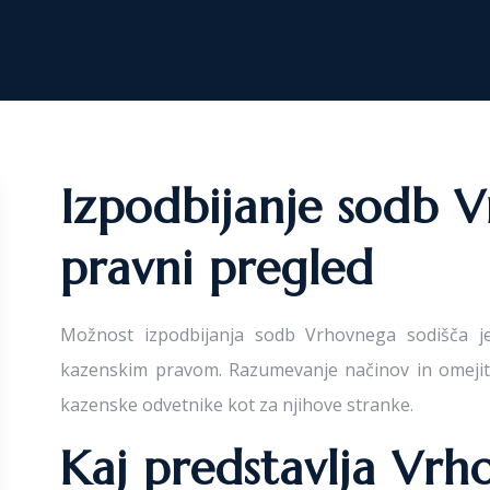
Izpodbijanje sodb V
pravni pregled
Možnost izpodbijanja sodb Vrhovnega sodišča je
kazenskim pravom. Razumevanje načinov in omejit
kazenske odvetnike kot za njihove stranke.
Kaj predstavlja Vrh