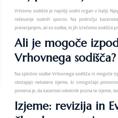
Vrhovno sodišče je najvišji sodni organ v Italiji. N
reševanje sodnih sporov. Na področju kazensk
preverjanjem, ali so sodbe, ki jih izrečemo sodišča p
Ali je mogoče izpod
Vrhovnega sodišča?
Na splošno sodbe Vrhovnega sodišča ni mogoče izpod
obstajajo nekatere izjeme, ki omogočajo ponovno
pomena je, da kazenski odvetnik pozna te izjeme, d
Izjeme: revizija in 