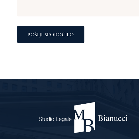
POŠLJI SPOROČILO