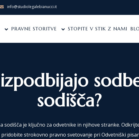
info@studiolegalebianucci.it
PRAVNE STORITVE
STOPITE V STIK Z NAMI
BL
o izpodbijajo sod
sodišča?
dišča je ključno za odvetnike in njihove stranke. Odkrijte
 pridobite strokovno pravno svetovanje pri Odvetniški pisar