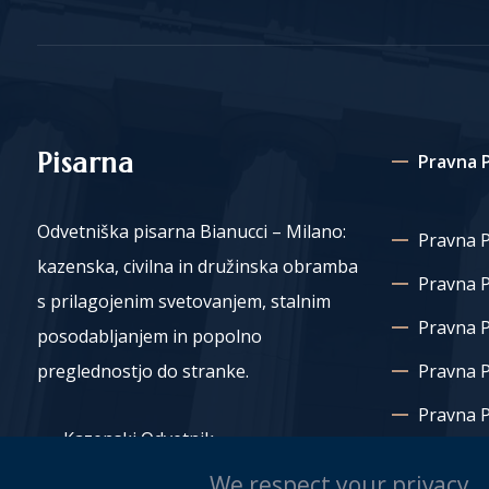
Pisarna
Pravna P
Odvetniška pisarna Bianucci – Milano:
Pravna P
kazenska, civilna in družinska obramba
Pravna 
s prilagojenim svetovanjem, stalnim
Pravna P
posodabljanjem in popolno
preglednostjo do stranke.
Pravna 
Pravna P
Kazenski Odvetnik
Pravna 
We respect your privacy
Poročni Odvetnik