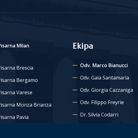
Ekipa
isarna Milan
Odv. Marco Bianucci
isarna Brescia
Odv. Gaia Santamaria
Pisarna Bergamo
Odv. Giorgia Cazzaniga
isarna Varese
Odv. Filippo Freyrie
Pisarna Monza Brianza
Dr. Silvia Codarri
isarna Pavia
Dr. Alessandra Ceppitelli
Pisarna Como