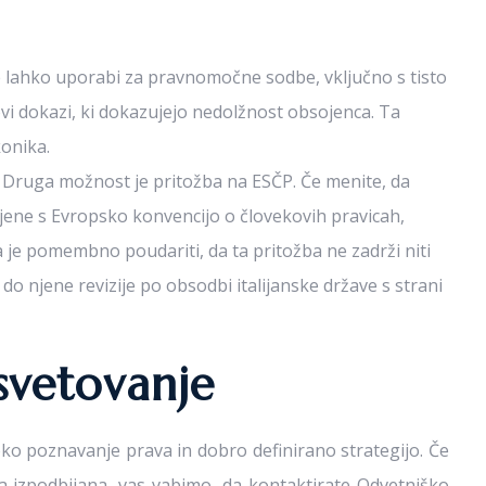
 se lahko uporabi za pravnomočne sodbe, vključno s tisto
vi dokazi, ki dokazujejo nedolžnost obsojenca. Ta
onika.
Druga možnost je pritožba na ESČP. Če menite, da
jene s Evropsko konvencijo o človekovih pravicah,
 je pomembno poudariti, da ta pritožba ne zadrži niti
 do njene revizije po obsodbi italijanske države s strani
svetovanje
 poznavanje prava in dobro definirano strategijo. Če
a izpodbijana, vas vabimo, da kontaktirate Odvetniško