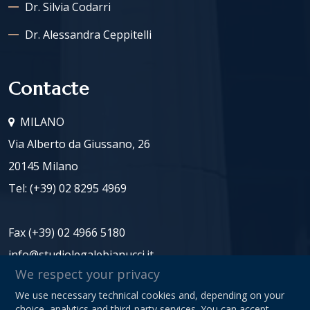
Dr. Silvia Codarri
Dr. Alessandra Ceppitelli
Contacte
MILANO
Via Alberto da Giussano, 26
20145 Milano
Tel:
(+39) 02 8295 4969
Fax (+39) 02 4966 5180
info@studiolegalebianucci.it
We respect your privacy
We use necessary technical cookies and, depending on your
CUI: 08125620966
choice, analytics and third-party services. You can accept,