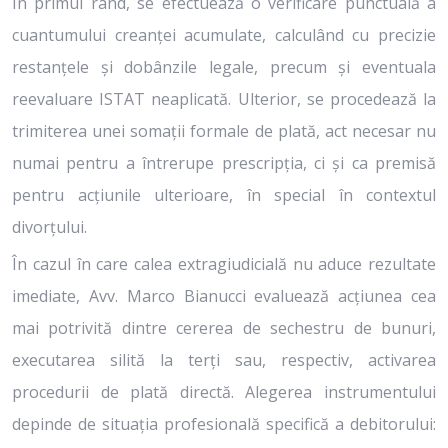
În primul rând, se efectuează o verificare punctuală a
cuantumului creanței acumulate, calculând cu precizie
restanțele și dobânzile legale, precum și eventuala
reevaluare ISTAT neaplicată. Ulterior, se procedează la
trimiterea unei somații formale de plată, act necesar nu
numai pentru a întrerupe prescripția, ci și ca premisă
pentru acțiunile ulterioare, în special în contextul
divorțului.
În cazul în care calea extragiudicială nu aduce rezultate
imediate, Avv. Marco Bianucci evaluează acțiunea cea
mai potrivită dintre cererea de sechestru de bunuri,
executarea silită la terți sau, respectiv, activarea
procedurii de plată directă. Alegerea instrumentului
depinde de situația profesională specifică a debitorului: