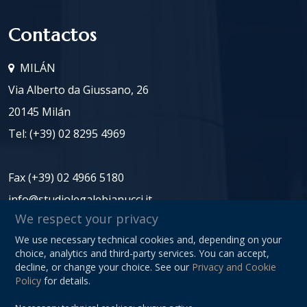
Contactos
MILÁN
Via Alberto da Giussano, 26
20145 Milán
Tel:
(+39) 02 8295 4969
Fax (+39) 02 4966 5180
info@studiolegalebianucci.it
We respect your privacy
We use necessary technical cookies and, depending on your
NIF: 08125620966
choice, analytics and third-party services. You can accept,
Privacy Policy
decline, or change your choice. See our
Privacy and Cookie
Policy
for details.
Sitemap