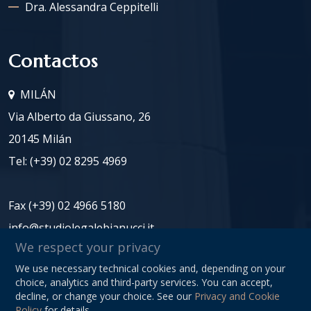
Dra. Alessandra Ceppitelli
Contactos
MILÁN
Via Alberto da Giussano, 26
20145 Milán
Tel:
(+39) 02 8295 4969
Fax (+39) 02 4966 5180
info@studiolegalebianucci.it
We respect your privacy
We use necessary technical cookies and, depending on your
NIF: 08125620966
choice, analytics and third-party services. You can accept,
Privacy Policy
decline, or change your choice. See our
Privacy and Cookie
Policy
for details.