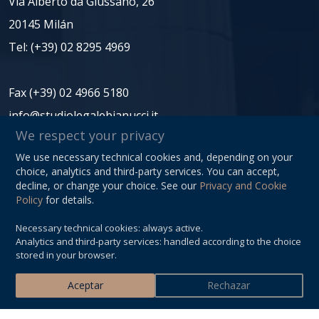
Via Alberto da Giussano, 26
20145 Milán
Tel:
(+39) 02 8295 4969
Fax (+39) 02 4966 5180
info@studiolegalebianucci.it
We respect your privacy
We use necessary technical cookies and, depending on your
NIF: 08125620966
choice, analytics and third-party services. You can accept,
Privacy Policy
decline, or change your choice. See our
Privacy and Cookie
Policy
for details.
Sitemap
Necessary technical cookies: always active.
Cookie Preferences
Analytics and third-party services: handled according to the choice
stored in your browser.
Aceptar
Rechazar