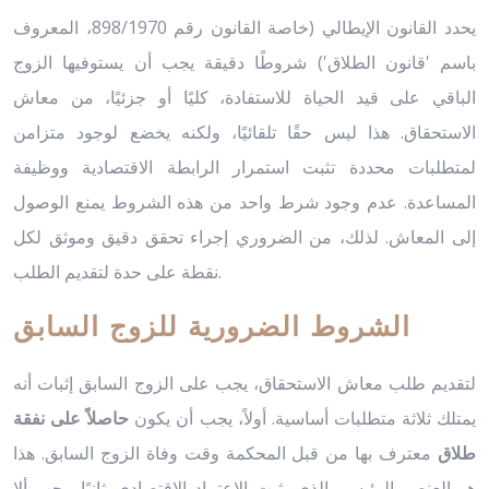
يحدد القانون الإيطالي (خاصة القانون رقم 898/1970، المعروف
باسم 'قانون الطلاق') شروطًا دقيقة يجب أن يستوفيها الزوج
الباقي على قيد الحياة للاستفادة، كليًا أو جزئيًا، من معاش
الاستحقاق. هذا ليس حقًا تلقائيًا، ولكنه يخضع لوجود متزامن
لمتطلبات محددة تثبت استمرار الرابطة الاقتصادية ووظيفة
المساعدة. عدم وجود شرط واحد من هذه الشروط يمنع الوصول
إلى المعاش. لذلك، من الضروري إجراء تحقق دقيق وموثق لكل
نقطة على حدة لتقديم الطلب.
الشروط الضرورية للزوج السابق
لتقديم طلب معاش الاستحقاق، يجب على الزوج السابق إثبات أنه
يمتلك ثلاثة متطلبات أساسية. أولاً، يجب أن يكون
حاصلاً على نفقة
طلاق
معترف بها من قبل المحكمة وقت وفاة الزوج السابق. هذا
هو العنصر الرئيسي الذي يثبت الاعتماد الاقتصادي. ثانيًا، يجب ألا