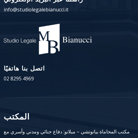
info@studiolegalebianucci.it
اتصل بنا هاتفيًا
02 8295 4969
المكتب
مكتب المحاماة بيانوتشي – ميلانو: دفاع جنائي ومدني وأسري مع