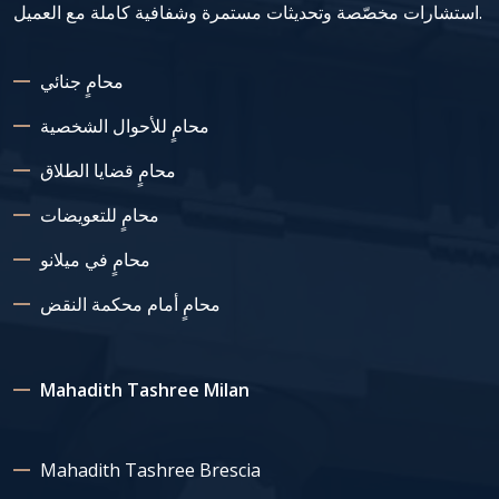
استشارات مخصّصة وتحديثات مستمرة وشفافية كاملة مع العميل.
محامٍ جنائي
محامٍ للأحوال الشخصية
محامٍ قضايا الطلاق
محامٍ للتعويضات
محامٍ في ميلانو
محامٍ أمام محكمة النقض
Mahadith Tashree Milan
Mahadith Tashree Brescia