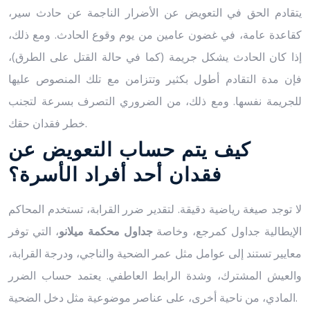
يتقادم الحق في التعويض عن الأضرار الناجمة عن حادث سير،
كقاعدة عامة، في غضون عامين من يوم وقوع الحادث. ومع ذلك،
إذا كان الحادث يشكل جريمة (كما في حالة القتل على الطرق)،
فإن مدة التقادم أطول بكثير وتتزامن مع تلك المنصوص عليها
للجريمة نفسها. ومع ذلك، من الضروري التصرف بسرعة لتجنب
خطر فقدان حقك.
كيف يتم حساب التعويض عن
فقدان أحد أفراد الأسرة؟
لا توجد صيغة رياضية دقيقة. لتقدير ضرر القرابة، تستخدم المحاكم
الإيطالية جداول كمرجع، وخاصة
جداول محكمة ميلانو
، التي توفر
معايير تستند إلى عوامل مثل عمر الضحية والناجي، ودرجة القرابة،
والعيش المشترك، وشدة الرابط العاطفي. يعتمد حساب الضرر
المادي، من ناحية أخرى، على عناصر موضوعية مثل دخل الضحية.