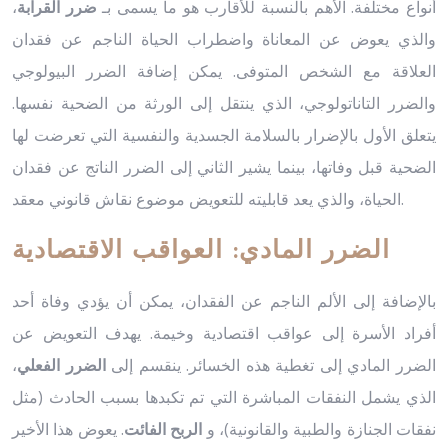
أنواع مختلفة. الأهم بالنسبة للأقارب هو ما يسمى بـ
ضرر القرابة
،
والذي يعوض عن المعاناة واضطراب الحياة الناجم عن فقدان
العلاقة مع الشخص المتوفى. يمكن إضافة الضرر البيولوجي
والضرر التاناتولوجي، الذي ينتقل إلى الورثة من الضحية نفسها.
يتعلق الأول بالإضرار بالسلامة الجسدية والنفسية التي تعرضت لها
الضحية قبل وفاتها، بينما يشير الثاني إلى الضرر الناتج عن فقدان
الحياة، والذي يعد قابليته للتعويض موضوع نقاش قانوني معقد.
الضرر المادي: العواقب الاقتصادية
بالإضافة إلى الألم الناجم عن الفقدان، يمكن أن يؤدي وفاة أحد
أفراد الأسرة إلى عواقب اقتصادية وخيمة. يهدف التعويض عن
الضرر المادي إلى تغطية هذه الخسائر. ينقسم إلى
الضرر الفعلي
،
الذي يشمل النفقات المباشرة التي تم تكبدها بسبب الحادث (مثل
نفقات الجنازة والطبية والقانونية)، و
الربح الفائت
. يعوض هذا الأخير