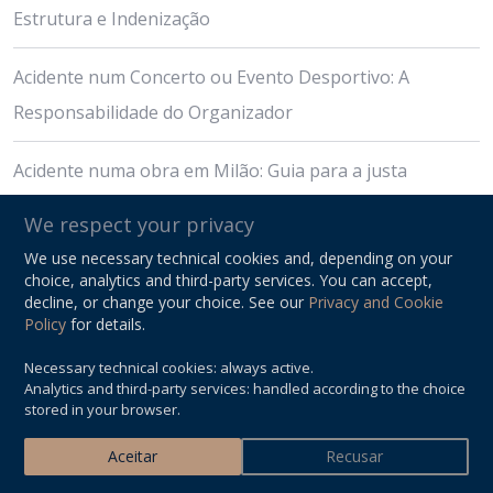
Estrutura e Indenização
Acidente num Concerto ou Evento Desportivo: A
Responsabilidade do Organizador
Acidente numa obra em Milão: Guia para a justa
indemnização por danos
We respect your privacy
We use necessary technical cookies and, depending on your
Acidente por Abertura de Porta (Dooring): Quais Provas
choice, analytics and third-party services. You can accept,
Coletar para a Indenização do Ciclista
decline, or change your choice. See our
Privacy and Cookie
Policy
for details.
Acidente por Esmagamento por Cargas Pesadas: Guia de
Necessary technical cookies: always active.
Analytics and third-party services: handled according to the choice
Indenização
stored in your browser.
Acidente por Lombada Não Sinalizada: Como Obter a
Aceitar
Recusar
Indenizacão Justa