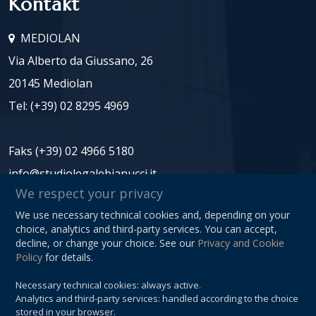
Kontakt
MEDIOLAN
Via Alberto da Giussano, 26
20145 Mediolan
Tel:
(+39) 02 8295 4969
Faks (+39) 02 4966 5180
info@studiolegalebianucci.it
We respect your privacy
We use necessary technical cookies and, depending on your
NIP: 08125620966
choice, analytics and third-party services. You can accept,
Privacy Policy
decline, or change your choice. See our
Privacy and Cookie
Policy
for details.
Sitemap
Necessary technical cookies: always active.
Cookie Preferences
Analytics and third-party services: handled according to the choice
stored in your browser.