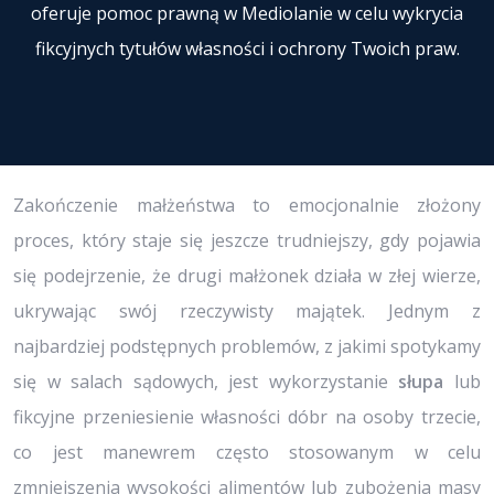
oferuje pomoc prawną w Mediolanie w celu wykrycia
fikcyjnych tytułów własności i ochrony Twoich praw.
Zakończenie małżeństwa to emocjonalnie złożony
proces, który staje się jeszcze trudniejszy, gdy pojawia
się podejrzenie, że drugi małżonek działa w złej wierze,
ukrywając swój rzeczywisty majątek. Jednym z
najbardziej podstępnych problemów, z jakimi spotykamy
się w salach sądowych, jest wykorzystanie
słupa
lub
fikcyjne przeniesienie własności dóbr na osoby trzecie,
co jest manewrem często stosowanym w celu
zmniejszenia wysokości alimentów lub zubożenia masy