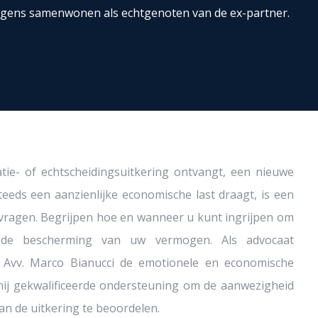
wegens samenwonen als echtgenoten van de ex-partner.
tie- of echtscheidingsuitkering ontvangt, een nieuwe
eeds een aanzienlijke economische last draagt, is een
 vragen. Begrijpen hoe en wanneer u kunt ingrijpen om
or de bescherming van uw vermogen. Als advocaat
jpt Avv. Marco Bianucci de emotionele en economische
hij gekwalificeerde ondersteuning om de aanwezigheid
an de uitkering te beoordelen.