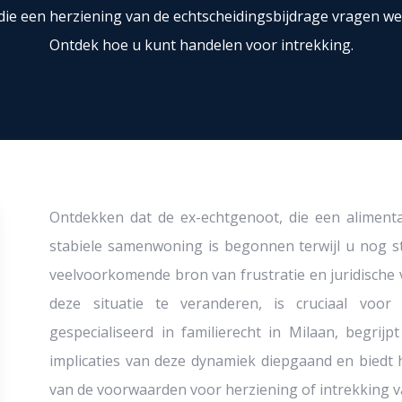
j die een herziening van de echtscheidingsbijdrage vragen 
Ontdek hoe u kunt handelen voor intrekking.
Ontdekken dat de ex-echtgenoot, die een alimenta
stabiele samenwoning is begonnen terwijl u nog st
veelvoorkomende bron van frustratie en juridische
deze situatie te veranderen, is cruciaal vo
gespecialiseerd in familierecht in Milaan, begri
implicaties van deze dynamiek diepgaand en biedt 
van de voorwaarden voor herziening of intrekking v