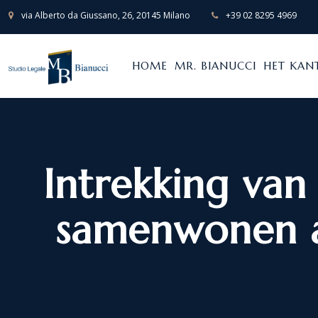
via Alberto da Giussano, 26, 20145 Milano
+39 02 8295 4969
HOME
MR. BIANUCCI
HET KAN
Intrekking va
samenwonen al