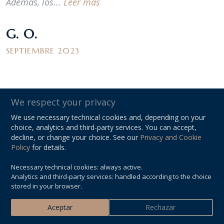
Además, los...
Leer más
G. O.
SEPTIEMBRE 2023
We respect your privacy
We use necessary technical cookies and, depending on your
choice, analytics and third-party services. You can accept,
decline, or change your choice. See our
Privacy and Cookie
Profesionalidad, empatía, inteligencia, preparación,
Policy
for details.
fiabilidad.
Necessary technical cookies: always active.
Gracias abogado Bianucci.
Analytics and third-party services: handled according to the choice
stored in your browser.
S. G.
Aceptar
Rechazar
AGOSTO 2023